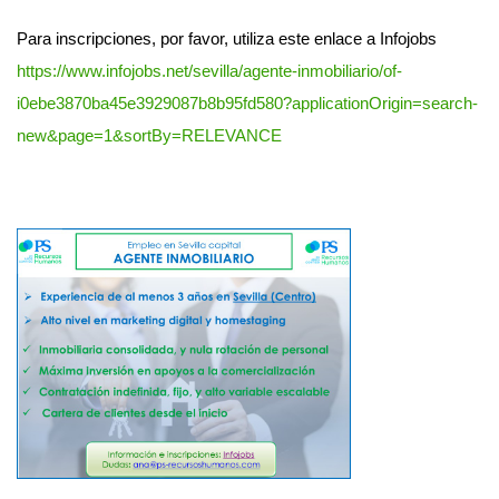
Para inscripciones, por favor, utiliza este enlace a Infojobs
https://www.infojobs.net/sevilla/agente-inmobiliario/of-
i0ebe3870ba45e3929087b8b95fd580?applicationOrigin=search-
new&page=1&sortBy=RELEVANCE